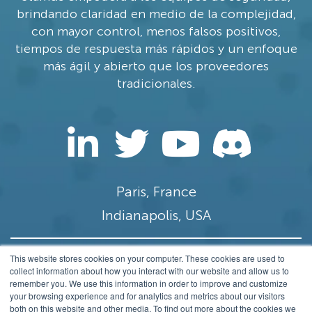
brindando claridad en medio de la complejidad,
con mayor control, menos falsos positivos,
tiempos de respuesta más rápidos y un enfoque
más ágil y abierto que los proveedores
tradicionales.
Paris, France
Indianapolis, USA
This website stores cookies on your computer. These cookies are used to
contact@stamus-networks.com
collect information about how you interact with our website and allow us to
remember you. We use this information in order to improve and customize
Privacy
your browsing experience and for analytics and metrics about our visitors
both on this website and other media. To find out more about the cookies we